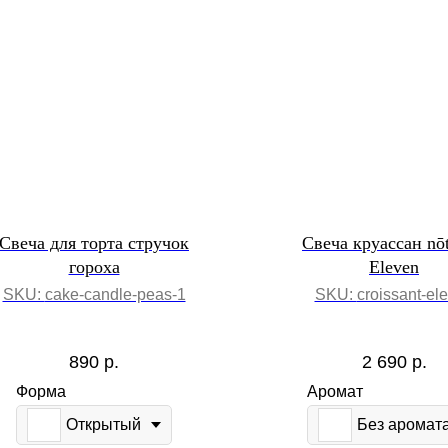
Свеча для торта стручок
Свеча круассан nō
гороха
Eleven
SKU:
cake-candle-peas-1
SKU:
croissant-el
890
р.
2 690
р.
Форма
Аромат
Открытый
Без аромат