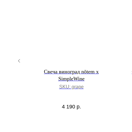
егда
Свеча виноград nōtem x
SimpleWine
ve
SKU:
grape
4 190
р.