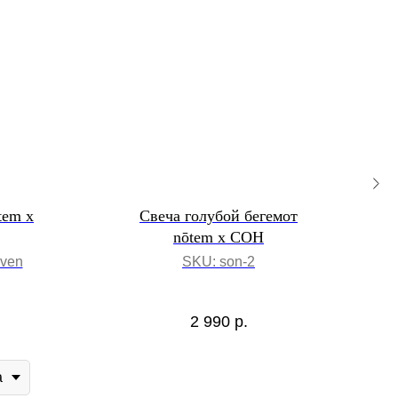
tem x
Свеча голубой бегемот
nōtem x СОН
even
SKU:
son-2
2 990
р.
а