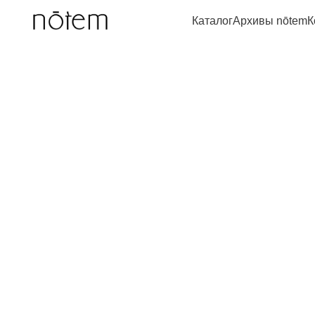
Каталог
Архивы nōtem
К