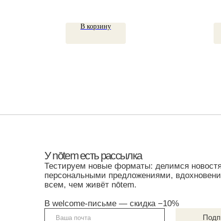
В корзину
У nōtem есть рассылка
Тестируем новые форматы: делимся новостями,
персональными предложениями, вдохновением —
всем, чем живёт nōtem.
В welcome-письме — скидка −10%
Подписатьс
Я согласен с условиями
Политики обработки персональных данных
и
даю
согласие на обработку моих персональных данных