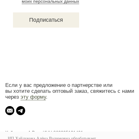
ИП Хайдукова Алёна Вадимовна обрабатывает