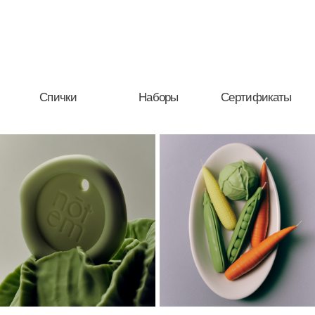
Популярное
У nōtem есть рассылка
Тестируем новые форматы: делимся
новостями, персональными предложениями,
вдохновением — всем, чем живёт nōtem.
В welcome-письме — скидка −10%
Я согласен с условиями
Политики обработки
персональных данных
и даю
согласие на обработку
моих персональных данных
Подписаться