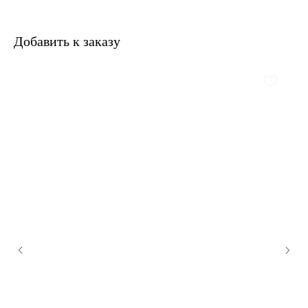
Добавить к заказу
У nōtem есть рассылка
Тестируем новые форматы: делимся
новостями, персональными предложениями,
вдохновением — всем, чем живёт nōtem.
В welcome-письме — скидка −10%