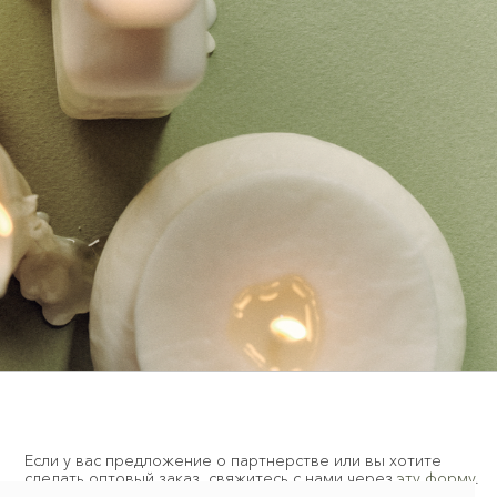
предложение о партнерстве или вы хотите
овый заказ, свяжитесь с нами через
эту форму
.
Оферта
использования cookie-
notem