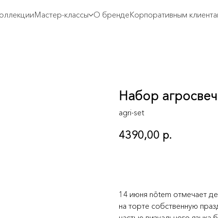
оллекции
Мастер-классы
О бренде
Корпоративным клиента
Набор агросвеч
agri-set
4390,00
р.
В корзину
14 июня nōtem отмечает де
на торте собственную праз
частью визуального языка 