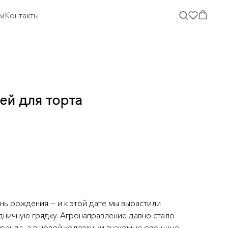
м
Контакты
ей для торта
нь рождения — и к этой дате мы вырастили
дничную грядку. Агронаправление давно стало
бренда, а в новой коллекции знакомые овощные