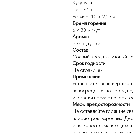
Кукуруза
Вес: ~15 г
Размер: 10 × 2,1 см
Время горения
6 × 30 минут
Аромат
Без отдушки
Состав
Соевый воск, пальмовый во
Срок годности
Не ограничен
Применение
Установите свечи вертикал
непосредственно перед по
и остатки воска с поверхно
Меры предосторожности
Не оставляйте горящие све
присмотром взрослых. Дер
и легковоспламеняющихся 
и прямых солнечных лучей