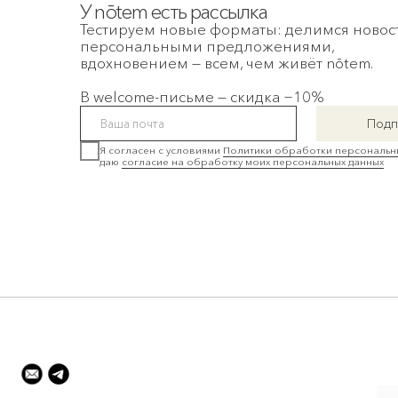
Хайдукова А.В. — ИНН 862205121401
Политика обработки персональны
данных