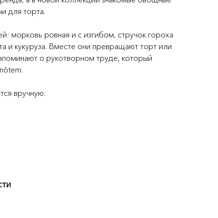
и для торта.
й: морковь ровная и с изгибом, стручок гороха
та и кукуруза. Вместе они превращают торт или
напоминают о рукотворном труде, который
nōtem.
тся вручную.
сти