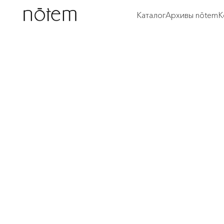
Каталог
Архивы nōtem
К