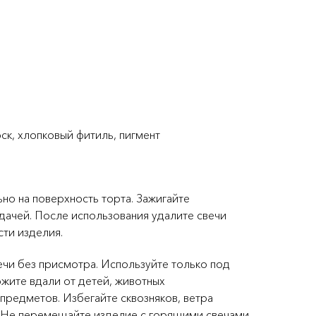
ск, хлопковый фитиль, пигмент
ьно на поверхность торта. Зажигайте
дачей. После использования удалите свечи
сти изделия.
чи без присмотра. Используйте только под
жите вдали от детей, животных
предметов. Избегайте сквозняков, ветра
. Не перемещайте изделие с горящими свечами.