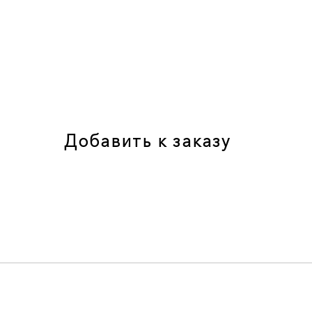
Добавить к заказу
У nōtem есть рассылка
Тестируем новые форматы: делимся новостями,
персональными предложениями,
вдохновением — всем, чем живёт nōtem.
В welcome-письме — скидка −10%
Подписаться
Я согласен с условиями
Политики обработки персональных данны
даю
согласие на обработку моих персональных данных