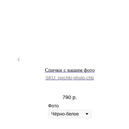
tem x
Спички с вашим фото
SKU:
spichki-photo-chb
ven
790
р.
Фото