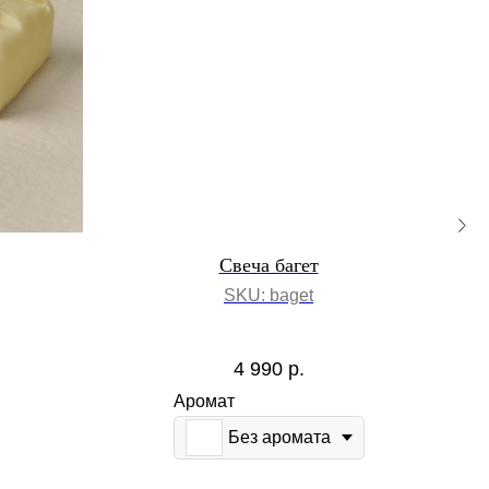
Свеча багет
SKU:
baget
4 990
р.
Аромат
Без аромата