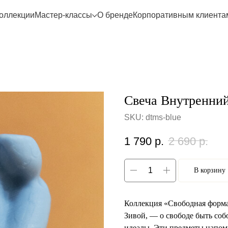
оллекции
Мастер-классы
О бренде
Корпоративным клиента
Свеча Внутренний
SKU:
dtms-blue
1 790
р.
2 690
р.
В корзину
Коллекция «Свободная форма»
Зивой, — о свободе быть соб
идеалы. Эти предметы напом