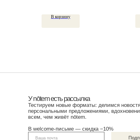
В корзину
У nōtem есть рассылка
Тестируем новые форматы: делимся новостями,
персональными предложениями, вдохновением —
всем, чем живёт nōtem.
В welcome-письме — скидка −10%
Подписатьс
Я согласен с условиями
Политики обработки персональных данных
и
даю
согласие на обработку моих персональных данных