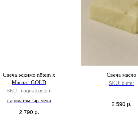
Свеча эскимо nōtem x
Свеча масло
Магнат GOLD
SKU:
butter
SKU:
magnatcustom
с ароматом карамели
2 590
р.
2 790
р.