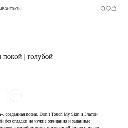
м
Контакты
 покой | голубой
, созданная nōtem, Don’t Touch My Skin и Златой
ой без оглядки на чужие ожидания и заданные
инают о самобытности, внутренней опоре и праве