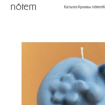
Каталог
Архивы nōtem
К