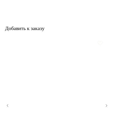
Добавить к заказу
У nōtem есть рассылка
Тестируем новые форматы: делимся
новостями, персональными предложениями,
вдохновением — всем, чем живёт nōtem.
В welcome-письме — скидка −10%