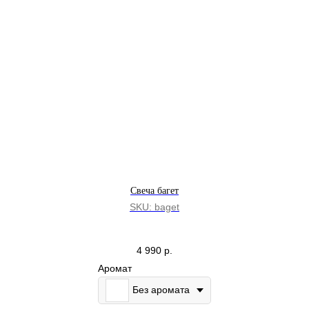
Я согласен с условиями
Политики обработки
персональных данных
и даю
согласие на обработку
моих персональных данных
Подписаться
Если у вас предложение о партнерстве или
вы хотите сделать оптовый заказ, свяжитесь с нами
через
эту форму
.
Свеча багет
SKU:
baget
Хайдукова А.В. — ИНН 862205121401
4 990
р.
Политика обработки персональных данных
Согласие на обработку персональных данных
Аромат
Политика использования cookie-файлов
Оферта notem
Без аромата