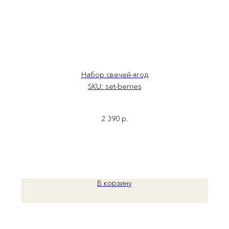
Если у вас предложение о партнерстве или
Набор свечей-ягод
вы хотите сделать оптовый заказ, свяжитесь с нами
через
эту форму
.
SKU:
set-berries
2 390
р.
Хайдукова А.В. — ИНН 862205121401
Политика обработки персональных данных
Согласие на обработку персональных данных
Политика использования cookie-файлов
Оферта notem
В корзину