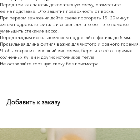
предложениями, вдохновением — всем,
Перед тем как зажечь декоративную свечу, разместите
чем живёт nōtem.
её на подставке. Это защитит поверхность от воска.
В welcome-письме — скидка −10%
При первом зажжении дайте свече прогореть 15−20 минут,
затем подрежьте фитиль и снова зажгите её — это поможет
уменьшить стекание воска.
Перед каждым использованием подрезайте фитиль до 5 мм.
Я согласен с условиями
Политики обработки
Правильная длина фитиля важна для чистого и ровного горения.
персональных данных
и даю
согласие на
обработку моих персональных данных
Чтобы сохранить внешний вид свечи, берегите её от прямых
солнечных лучей и других источников тепла.
Подписаться
Не оставляйте горящую свечу без присмотра.
Добавить к заказу
Если у вас предложение о партнерстве или
вы хотите сделать оптовый заказ, свяжитесь с нами
через
эту форму
.