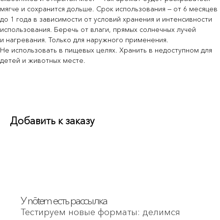
мягче и сохранится дольше. Срок использования — от 6 месяцев
до 1 года в зависимости от условий хранения и интенсивности
использования. Беречь от влаги, прямых солнечных лучей
Я согласен с условиями
Политики обработки
и нагревания. Только для наружного применения.
персональных данных
и даю
согласие на
обработку моих персональных данных
Не использовать в пищевых целях. Хранить в недоступном для
детей и животных месте.
Подписаться
Добавить к заказу
Если у вас предложение о партнерстве или
вы хотите сделать оптовый заказ, свяжитесь с нами
через
эту форму
.
Хайдукова А.В. — ИНН 862205121401
Политика обработки персональных данных
Согласие на обработку персональных данных