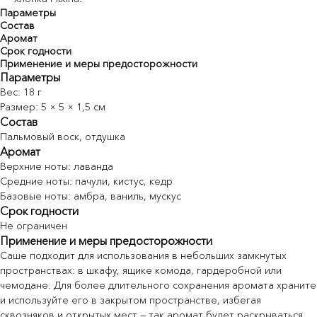
Параметры
Состав
Аромат
Срок годности
Применение и меры предосторожности
Параметры
Вес: 18 г
Размер: 5 × 5 × 1,5 см
Состав
Пальмовый воск, отдушка
Аромат
Верхние ноты: лаванда
Средние ноты: пачули, кистус, кедр
Базовые ноты: амбра, ваниль, мускус
Срок годности
Не ограничен
Применение и меры предосторожности
У nōtem есть рассылка
Саше подходит для использования в небольших замкнутых
Тестируем новые форматы: делимся
пространствах: в шкафу, ящике комода, гардеробной или
новостями, персональными
предложениями, вдохновением — всем,
чемодане. Для более длительного сохранения аромата храните
чем живёт nōtem.
и используйте его в закрытом пространстве, избегая
В welcome-письме — скидка −10%
сквозняков и открытых мест — так аромат будет раскрываться