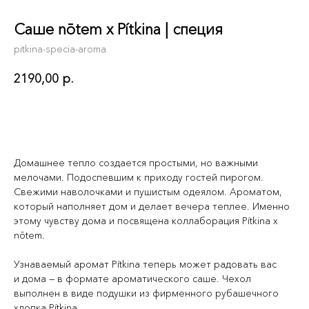
Саше nōtem x Pítkina | специя
pitkina-specia-aroma
2190,00
р.
В корзину
Домашнее тепло создается простыми, но важными
мелочами. Подоспевшим к приходу гостей пирогом.
Свежими наволочками и пушистым одеялом. Ароматом,
который наполняет дом и делает вечера теплее. Именно
этому чувству дома и посвящена коллаборация Pítkina x
nōtem.
Узнаваемый аромат Pítkina теперь может радовать вас
и дома — в формате ароматического саше. Чехол
выполнен в виде подушки из фирменного рубашечного
хлопка Pítkina.